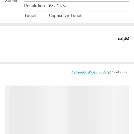
Screen
Resolution
1920 * 1080
Touch
Capacitive Touch
Cortex-A17 RK 3288, 1.8GHz (optional i3, i5
CPU
& i7)
نظرات
OS
Ram
2GB (optional 4G)
Storage
16GB (optional 32GB)
OS
Android 6.0 above (optional Windows)
دسته‌بندی
:
کسب و کار هوشمند
Printer
58mm/80mm thermal printer; A4 printer
Card Reader
ID card, driver card, licence, passport, etc.
Main
Card
ID card, driver card, licence, passport, etc.
Functions
Scanner
Customized
Camera, QR code scanner, barcode
Available
scanner, 4G module, POS slot, etc.