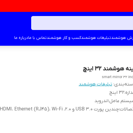
زش هوشمند
تبلیغات هوشمند
کسب و کار هوشمند
تماس با ما
درباره ما
نه هوشمند 32 اینچ
smart mirror 32 in
ته‌بندی
:
تبلیغات هوشمند
دازه
:
32 اینچ
یستم عامل
:
اندروید
صالات
:
چندین پورت USB 3.0 و 2.0، HDMI، Ethernet (RJ45)، Wi-Fi، بلوتوث