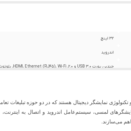
32 اینچ
اندروید
چندین پورت USB 3.0 و 2.0، HDMI، Ethernet (RJ45)، Wi-Fi، بلوتوث
تکنولوژی
نمایشگر
دیجیتال
هستند
که
در
دو
حوزه
تبلیغات
تعام
ایشگرهای
لمسی،
سیستم
عامل
اندروید
و
اتصال
به
اینترنت،
ق
هم
می
سازند
.