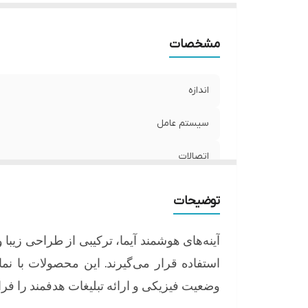
مشخصات
اندازه
سیستم عامل
اتصالات
توضیحات
آینه
های
هوشمند
آیما،
ترکیبی
از
طراحی
زیبا
و
استفاده
قرار
می
گیرند
.
این
محصولات
با
نم
وضعیت
فیزیکی
و
ارائه
تبلیغات
هدفمند
را
فرا