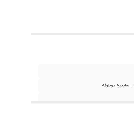
ال ساینیج دوطرفه