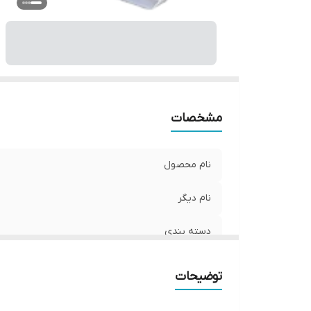
مشخصات
نام محصول
نام دیگر
دسته بندی
حوزه کاربرد
توضیحات
نوع محصول