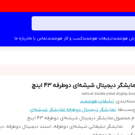
زش هوشمند
تبلیغات هوشمند
کسب و کار هوشمند
تماس با ما
درباره ما
ایشگر دیجیتال شیشه‌ای دوطرفه ۴۳ اینچ
vertical double sided display kio
ته‌بندی
:
تبلیغات هوشمند
چسب‌ها :
نمایشگر دیجیتال دوطرفه نمایشگر شیشه‌ای
ام محصول
:
نمایشگر دیجیتال شیشه‌ای دوطرفه ۴۳ اینچ
م
نمایشگر تبلیغاتی شیشه‌ای دوطرفه، استند دیجیتال دوطرفه، دی