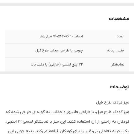
مشخصات
ابعاد
ابعاد: 710x460x620 میلی‌متر
جنس بدنه
چوبی با طراحی جذاب طرح فیل
نمایشگر
22 اینچ لمسی (خازنی) با دقت بالا
سیستم عامل
اندروید 13
توضیحات
پورت ها
USB 2.0، LAN، HDMI، دکمه روشن/خاموش
میز کودک طرح فیل
رنگ
رنگ بدنه مطابق با سلیقه مشتری
میز کودک طرح فیل، با طراحی فانتزی و جذاب، به گونه‌ای طراحی شده که
کودکان به راحتی از آن استفاده کنند. این میز با نمایشگر لمسی 22 اینچی،
یک تجربه تعاملی بی‌نظیر را برای کودکان فراهم می‌کند. بدنه چوبی این