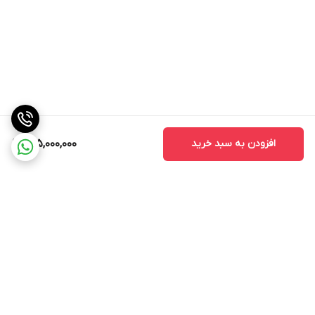
دسترسی پیدا کنند و برنامه‌های جدید را به‌روزرسانی کنند.
پورت‌های متنوع
(USB 2.0
LAN):
،
HDMI
،
این میز دارای پورت‌های USB
2.0، LAN و HDMI است که امکان اتصال به دستگاه‌های جانبی مانند
فلش‌مموری، نمایشگرهای خارجی و شبکه را فراهم می‌کند.
دکمه روشن/خاموش
(On/Off):
برای راحتی بیشتر و صرفه‌جویی در
مصرف انرژی، میز به دکمه روشن/خاموش مجهز شده است که کار با
افزودن به سبد خرید
135,000,000
دستگاه را آسان‌تر می‌کند.
بدنه چوبی با طراحی فانتزی
:
بدنه چوبی مقاوم و با کیفیت بالا که علاوه
بر استحکام، زیبایی خاصی به محیط می‌بخشد. طراحی فانتزی طرح
فیل باعث می‌شود که این میز به یک نقطه جذاب در هر فضایی تبدیل
شود.
ابعاد مناسب و ارگونومیک
:
ابعاد میز به گونه‌ای طراحی شده که مناسب
برای نشستن و استفاده طولانی مدت کودکان باشد، بدون اینکه
برگشت به بالا
احساس ناراحتی کنند.