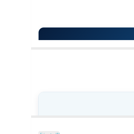
ملی
صول، قابلیت‌های یک نمایشگر بزرگ، وایت‌برد
مایش دهد و توضیحات خود را در همان محیط ارائه
گیرد.
عث می‌شود متن‌ها، نمودارها، تصاویر و ویدئوها برای