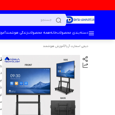
دسته‌بندی محصولات
خانه
همه محصولات
زندگی هوشمند
آمو
دیجی اسمارت آریا
/
آموزش هوشمند
نم
ch
دس
بر
ن
ن
سا
س