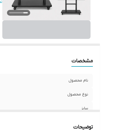
ات
ن
کا
من
قا
ه
نو
قا
قا
مشخصات
م
ک
نام محصول
مر
اط
نوع محصول
ت
سایز
سیستم عامل
توضیحات