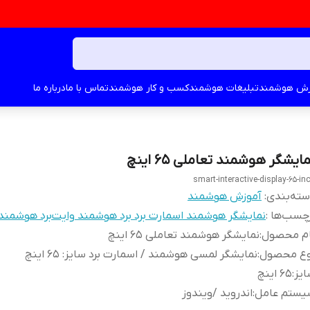
زش هوشمند
تبلیغات هوشمند
کسب و کار هوشمند
تماس با ما
درباره ما
ایشگر هوشمند تعاملی 65 اینچ
smart-interactive-display-65-in
ته‌بندی
:
آموزش هوشمند
چسب‌ها :
نمایشگر هوشمند اسمارت برد برد هوشمند وایت‌برد هوشمند
ام محصول
:
نمایشگر هوشمند تعاملی 65 اینچ
وع محصول
:
نمایشگر لمسی هوشمند / اسمارت برد سایز: 65 اینچ
یز
:
65 اینچ
یستم عامل
:
اندروید /ویندوز